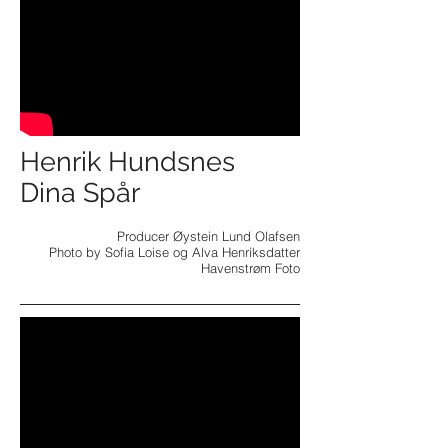
Henrik Hundsnes
Dina Spår
Producer Øystein Lund Olafsen
Photo by Sofia Loise og Alva Henriksdatter
Havenstrøm Foto