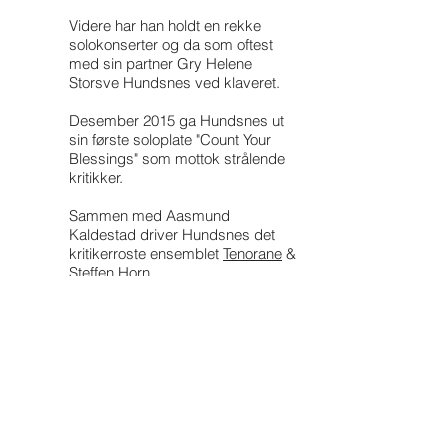
Videre har han holdt en rekke
solokonserter og da som oftest
med sin partner Gry Helene
Storsve Hundsnes ved klaveret.
Desember 2015 ga Hundsnes ut
sin første soloplate "Count Your
Blessings" som mottok strålende
kritikker.
Sammen med Aasmund
Kaldestad driver Hundsnes det
kritikerroste ensemblet
Tenorane
&
Steffen Horn.
Henrik har også mottatt en rekke
stipend, samt hatt opptredener i
NRK og TV 2.
"For her snakker me
tenor i Norgestoppen,